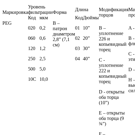
Уровень
Длина
Модификация
Ма
Маркировка
фильтрации
Форма
торцов
пр
Код
мкм
Код
Дюймы
PEG
В –
020
0,2
01
10”
B –
A 
патрон
уплотнение
диаметром
060
0,6
02
20”
B -
226 и
2,8” (7,1
фл
копьевидный
см)
120
1,2
03
30”
торец
C -
250
2,5
04
40”
эт
C -
уплотнение
500
5,0
D 
222 и
копьевидный
10С
10,0
H 
торец
вы
си
D - открыты
оба торца
(10”)
E – открыты
оба торца (9
¾”)
F –