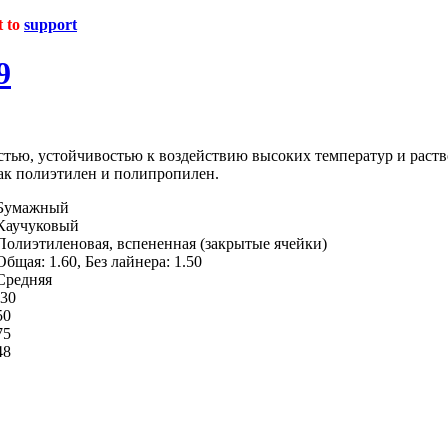
t to
support
9
стью, устойчивостью к воздействию высоких температур и раств
как полиэтилен и полипропилен.
Бумажный
Каучуковый
Полиэтиленовая, вспененная (закрытые ячейки)
Общая: 1.60, Без лайнера: 1.50
Средняя
-30
50
75
48