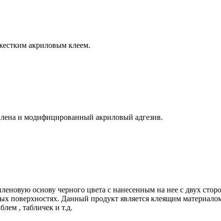
 жестким акриловым клеем.
тилена и модифицированный акриловый адгезив.
леновую основу черного цвета с нанесенным на нее с двух стор
ых поверхностях. Данный продукт является клеящим материало
ем , табличек и т.д.