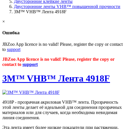
Двусторонние клейкие ленты
Двусторонние ленты VHB™ повышенной прочности
3M™ VHB™ Лента 4918F
×
Ошибка
JBZoo App licence is no valid! Please, register the copy or contact
to
support
JBZoo App licence is no valid! Please, register the copy or
contact to
support
3M™ VHB™ Лента 4918F
4918P - прозрачная акриловая VHB™ лента. Прозрачность
этой ленты делает её идеальной для соединения прозрачных
материалов или для случаев, когда необходима невидимая
линия соединения.
Эта лента имеет более низкие показатели при растяжении,