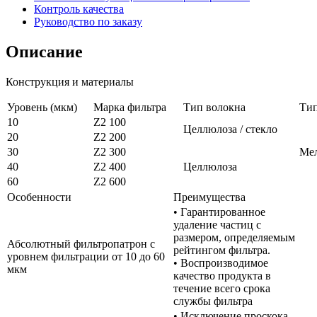
Контроль качества
Руководство по заказу
Описание
Конструкция и материалы
Уровень (мкм)
Марка фильтра
Тип волокна
Ти
10
Z2 100
Целлюлоза / стекло
20
Z2 200
30
Z2 300
Ме
40
Z2 400
Целлюлоза
60
Z2 600
Особенности
Преимущества
• Гарантированное
удаление частиц с
размером, определяемым
Абсолютный фильтропатрон с
рейтингом фильтра.
уровнем фильтрации от 10 до 60
• Воспроизводимое
мкм
качество продукта в
течение всего срока
службы фильтра
• Исключение проскока