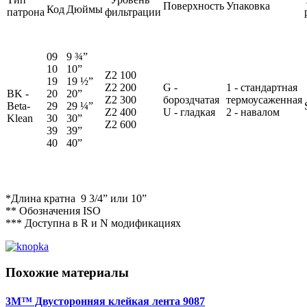
Поверхность
Упаковка
Код
Дюймы
патрона
фильтрации
09
9 ¾”
10
10”
Z2 100
19
19 ½”
Z2 200
G -
1 - стандартная
BK -
20
20”
Z2 300
бороздчатая
термоусаженная
Beta-
29
29 ¼”
Z2 400
U - гладкая
2 - навалом
Klean
30
30”
Z2 600
39
39”
40
40”
*Длина кратна 9 3/4” или 10”
** Обозначения ISO
*** Доступна в R и N модификациях
Похожие материалы
3M™ Двусторонняя клейкая лента 9087